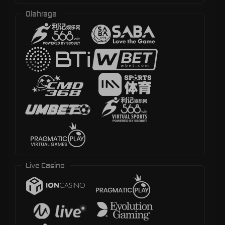
Olahraga
Live Casino