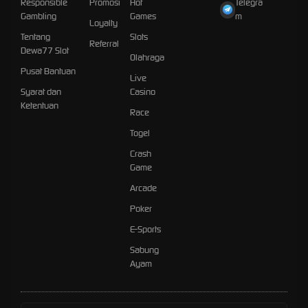
Responsible
Promosi
Hot
Telegra
Gambling
Games
m
Loyalty
Tentang
Slots
Referral
Dewa77 Slot
Olahraga
Pusat Bantuan
Live
Syarat dan
Casino
Ketentuan
Race
Togel
Crash
Game
Arcade
Poker
E-Sports
Sabung
Ayam