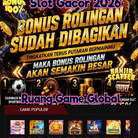
GAME POPULER